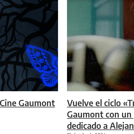
l Cine Gaumont
Vuelve el ciclo «T
Gaumont con un 
dedicado a Aleja