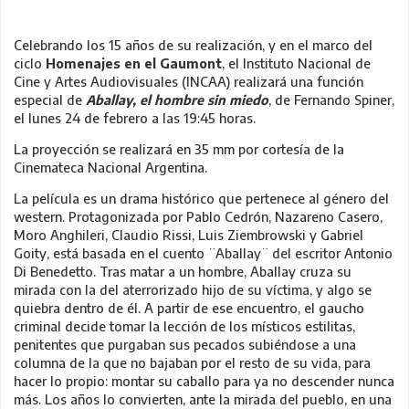
Celebrando los 15 años de su realización, y en el marco del
ciclo
Homenajes en el Gaumont
, el Instituto Nacional de
Cine y Artes Audiovisuales (INCAA) realizará una función
especial de
Aballay, el hombre sin miedo
, de Fernando Spiner,
el lunes 24 de febrero a las 19:45 horas.
La proyección se realizará en 35 mm por cortesía de la
Cinemateca Nacional Argentina.
La película es un drama histórico que pertenece al género del
western. Protagonizada por Pablo Cedrón, Nazareno Casero,
Moro Anghileri, Claudio Rissi, Luis Ziembrowski y Gabriel
Goity, está basada en el cuento ¨Aballay¨ del escritor Antonio
Di Benedetto. Tras matar a un hombre, Aballay cruza su
mirada con la del aterrorizado hijo de su víctima, y algo se
quiebra dentro de él. A partir de ese encuentro, el gaucho
criminal decide tomar la lección de los místicos estilitas,
penitentes que purgaban sus pecados subiéndose a una
columna de la que no bajaban por el resto de su vida, para
hacer lo propio: montar su caballo para ya no descender nunca
más. Los años lo convierten, ante la mirada del pueblo, en una