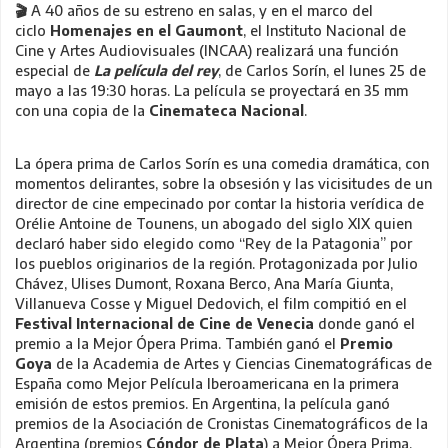
🎬
A 40 años de su estreno en salas, y en el marco del
ciclo
Homenajes en el Gaumont
, el Instituto Nacional de
Cine y Artes Audiovisuales (INCAA) realizará una función
especial de
La película del rey
, de Carlos Sorín, el lunes 25 de
mayo a las 19:30 horas. La película se proyectará en 35 mm
con una copia de la
Cinemateca Nacional
.
La ópera prima de Carlos Sorín es una comedia dramática, con
momentos delirantes, sobre la obsesión y las vicisitudes de un
director de cine empecinado por contar la historia verídica de
Orélie Antoine de Tounens, un abogado del siglo XIX quien
declaró haber sido elegido como “Rey de la Patagonia” por
los pueblos originarios de la región. Protagonizada por Julio
Chávez, Ulises Dumont, Roxana Berco, Ana María Giunta,
Villanueva Cosse y Miguel Dedovich, el film compitió en el
Festival Internacional de Cine de Venecia
donde ganó el
premio a la Mejor Ópera Prima. También ganó el
Premio
Goya
de la Academia de Artes y Ciencias Cinematográficas de
España como Mejor Película Iberoamericana en la primera
emisión de estos premios. En Argentina, la película ganó
premios de la Asociación de Cronistas Cinematográficos de la
Argentina (premios
Cóndor de Plata
) a Mejor Ópera Prima,