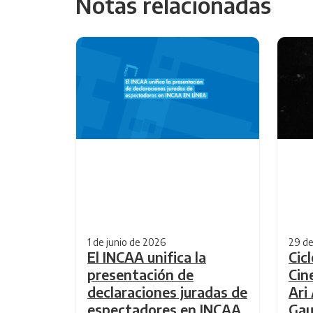
Notas relacionadas
1 de junio de 2026
29 d
El INCAA unifica la
Cic
presentación de
Cin
declaraciones juradas de
Ari
espectadores en INCAA
Ga