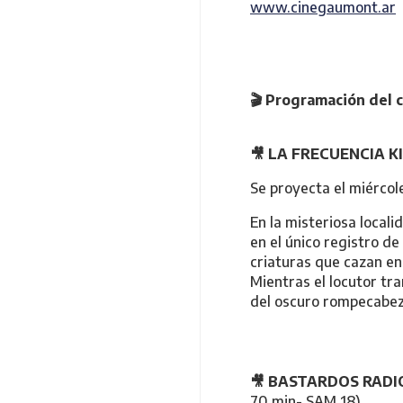
www.cinegaumont.ar
🎬 Programación del c
🎥
LA FRECUENCIA KI
Se proyecta el miércole
En la misteriosa local
en el único registro de
criaturas que cazan en
Mientras el locutor tr
del oscuro rompecabez
🎥
BASTARDOS RADIO
70 min- SAM 18)