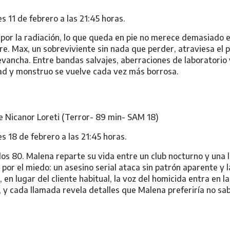
s 11 de febrero a las 21:45 horas.
or la radiación, lo que queda en pie no merece demasiado e
bre. Max, un sobreviviente sin nada que perder, atraviesa e
evancha. Entre bandas salvajes, aberraciones de laboratorio 
dad y monstruo se vuelve cada vez más borrosa.
e Nicanor Loreti (Terror- 89 min- SAM 18)
s 18 de febrero a las 21:45 horas.
los 80. Malena reparte su vida entre un club nocturno y una l
or el miedo: un asesino serial ataca sin patrón aparente y l
en lugar del cliente habitual, la voz del homicida entra en la
 y cada llamada revela detalles que Malena preferiría no sab