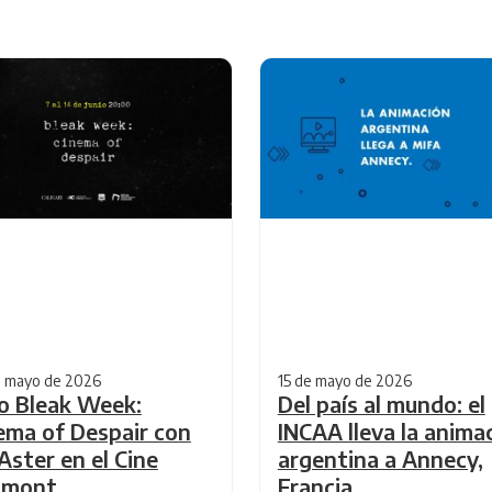
e mayo de 2026
15 de mayo de 2026
lo Bleak Week:
Del país al mundo: el
ema of Despair con
INCAA lleva la anima
 Aster en el Cine
argentina a Annecy,
umont
Francia