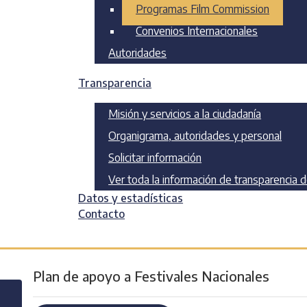
Programas Film Commission
Convenios Internacionales
Autoridades
Transparencia
Programas Film Comm
Misión y servicios a la ciudadanía
Organigrama, autoridades y personal
Compartir en
Solicitar información
redes sociales
Ver toda la información de transparencia 
Datos y estadísticas
Contacto
Normativa
Plan de apoyo a Festivales Nacionales