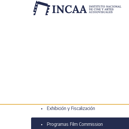
Inicio
/
Institucional
/
Normativas
/
Institucional
¿Quiénes somos?
Normativas
Políticas de promoción
Exhibición y Fiscalización
Programas Film Commission