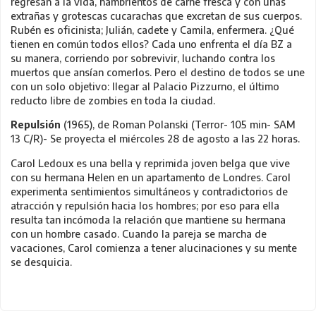
regresan a la vida, hambrientos de carne fresca y con unas
extrañas y grotescas cucarachas que excretan de sus cuerpos.
Rubén es oficinista; Julián, cadete y Camila, enfermera. ¿Qué
tienen en común todos ellos? Cada uno enfrenta el día BZ a
su manera, corriendo por sobrevivir, luchando contra los
muertos que ansían comerlos. Pero el destino de todos se une
con un solo objetivo: llegar al Palacio Pizzurno, el último
reducto libre de zombies en toda la ciudad.
Repulsión
(1965), de Roman Polanski (Terror- 105 min- SAM
13 C/R)- Se proyecta el miércoles 28 de agosto a las 22 horas.
Carol Ledoux es una bella y reprimida joven belga que vive
con su hermana Helen en un apartamento de Londres. Carol
experimenta sentimientos simultáneos y contradictorios de
atracción y repulsión hacia los hombres; por eso para ella
resulta tan incómoda la relación que mantiene su hermana
con un hombre casado. Cuando la pareja se marcha de
vacaciones, Carol comienza a tener alucinaciones y su mente
se desquicia.