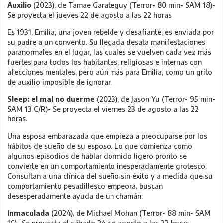
Auxilio
(2023), de Tamae Garateguy (Terror- 80 min- SAM 18)-
Se proyecta el jueves 22 de agosto a las 22 horas
Es 1931. Emilia, una joven rebelde y desafiante, es enviada por
su padre a un convento. Su llegada desata manifestaciones
paranormales en el lugar, las cuales se vuelven cada vez más
fuertes para todos los habitantes, religiosas e internas con
afecciones mentales, pero aún más para Emilia, como un grito
de auxilio imposible de ignorar.
Sleep: el mal no duerme
(2023), de Jason Yu (Terror- 95 min-
SAM 13 C/R)- Se proyecta el viernes 23 de agosto a las 22
horas.
Una esposa embarazada que empieza a preocuparse por los
hábitos de sueño de su esposo. Lo que comienza como
algunos episodios de hablar dormido ligero pronto se
convierte en un comportamiento inesperadamente grotesco.
Consultan a una clínica del sueño sin éxito y a medida que su
comportamiento pesadillesco empeora, buscan
desesperadamente ayuda de un chamán.
Inmaculada
(2024), de Michael Mohan (Terror- 88 min- SAM
16)- Se proyecta el sábado 24 de agosto a las 22 horas.