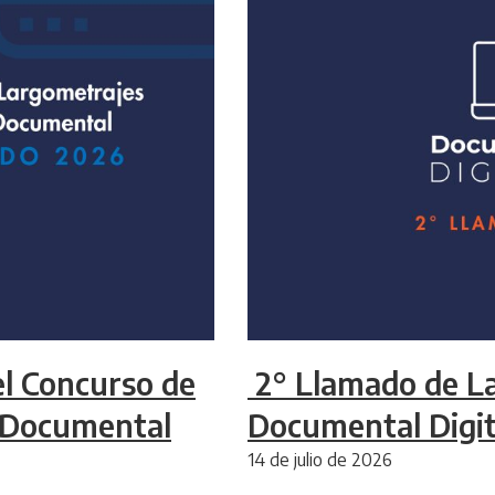
el Concurso de
2° Llamado de L
y Documental
Documental Digit
14 de julio de 2026