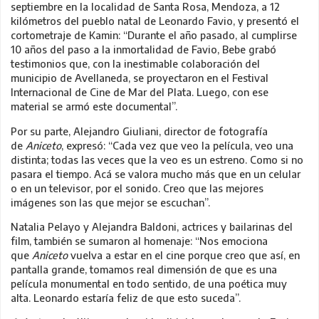
septiembre en la localidad de Santa Rosa, Mendoza, a 12
kilómetros del pueblo natal de Leonardo Favio, y presentó el
cortometraje de Kamin: “Durante el año pasado, al cumplirse
10 años del paso a la inmortalidad de Favio, Bebe grabó
testimonios que, con la inestimable colaboración del
municipio de Avellaneda, se proyectaron en el Festival
Internacional de Cine de Mar del Plata. Luego, con ese
material se armó este documental”.
Por su parte, Alejandro Giuliani, director de fotografía
de
Aniceto
, expresó: “Cada vez que veo la película, veo una
distinta; todas las veces que la veo es un estreno. Como si no
pasara el tiempo. Acá se valora mucho más que en un celular
o en un televisor, por el sonido. Creo que las mejores
imágenes son las que mejor se escuchan”.
Natalia Pelayo y Alejandra Baldoni, actrices y bailarinas del
film, también se sumaron al homenaje: “Nos emociona
que
Aniceto
vuelva a estar en el cine porque creo que así, en
pantalla grande, tomamos real dimensión de que es una
película monumental en todo sentido, de una poética muy
alta. Leonardo estaría feliz de que esto suceda”.