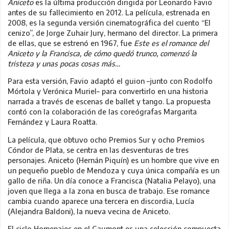
Aniceto
es la última producción dirigida por Leonardo Favio
antes de su fallecimiento en 2012. La película, estrenada en
2008, es la segunda versión cinematográfica del cuento “El
cenizo”, de Jorge Zuhair Jury, hermano del director. La primera
de ellas, que se estrenó en 1967, fue
Este es el romance del
Aniceto y la Francisca, de cómo quedó trunco, comenzó la
tristeza y unas pocas cosas más…
Para esta versión, Favio adaptó el guion –junto con Rodolfo
Mórtola y Verónica Muriel– para convertirlo en una historia
narrada a través de escenas de ballet y tango. La propuesta
contó con la colaboración de las coreógrafas Margarita
Fernández y Laura Roatta.
La película, que obtuvo ocho Premios Sur y ocho Premios
Cóndor de Plata, se centra en las desventuras de tres
personajes. Aniceto (Hernán Piquín) es un hombre que vive en
un pequeño pueblo de Mendoza y cuya única compañía es un
gallo de riña. Un día conoce a Francisca (Natalia Pelayo), una
joven que llega a la zona en busca de trabajo. Ese romance
cambia cuando aparece una tercera en discordia, Lucía
(Alejandra Baldoni), la nueva vecina de Aniceto.
El ciclo Homenajes en el Gaumont es una selección compuesta