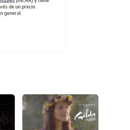
isuales
(INCAA) y tiene
avés de un precio
en general.