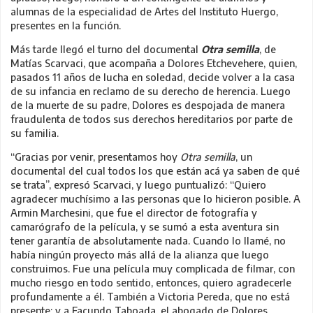
alumnas de la especialidad de Artes del Instituto Huergo,
presentes en la función.
Más tarde llegó el turno del documental
Otra semilla
, de
Matías Scarvaci, que acompaña a Dolores Etchevehere, quien,
pasados 11 años de lucha en soledad, decide volver a la casa
de su infancia en reclamo de su derecho de herencia. Luego
de la muerte de su padre, Dolores es despojada de manera
fraudulenta de todos sus derechos hereditarios por parte de
su familia.
“Gracias por venir, presentamos hoy
Otra semilla
, un
documental del cual todos los que están acá ya saben de qué
se trata”, expresó Scarvaci, y luego puntualizó: “Quiero
agradecer muchísimo a las personas que lo hicieron posible. A
Armin Marchesini, que fue el director de fotografía y
camarógrafo de la película, y se sumó a esta aventura sin
tener garantía de absolutamente nada. Cuando lo llamé, no
había ningún proyecto más allá de la alianza que luego
construimos. Fue una película muy complicada de filmar, con
mucho riesgo en todo sentido, entonces, quiero agradecerle
profundamente a él. También a Victoria Pereda, que no está
presente; y a Facundo Taboada, el abogado de Dolores