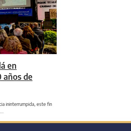
lá en
 años de
 ininterrumpida, este fin
s…