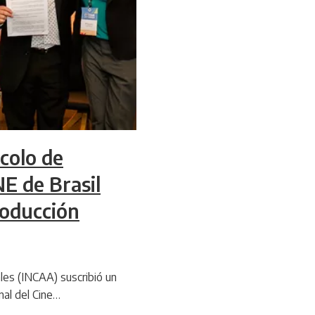
colo de
E de Brasil
roducción
ales (INCAA) suscribió un
nal del Cine…