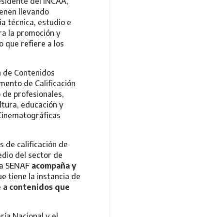
residente del INCAA,
ienen llevando
a técnica, estudio e
ra la promoción y
 que refiere a los
ón de Contenidos
mento de Calificación
 de profesionales,
ltura, educación y
 Cinematográficas
s de calificación de
edio del sector de
 la SENAF
acompaña y
e tiene la instancia de
te a contenidos que
ría Nacional y el