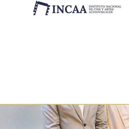
Inicio
/
Novedades
/