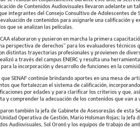
cación de Contenidos Audiovisuales llevaron adelante un tall
que integrantes del Consejo Consultivo de Adolescentes de 
 evaluación de contenidos para asignarle una calificación y e
los que se analizan las películas.
NCAA elaboraron y pusieron en marcha la primera capacitació
na perspectiva de derechos” para los evaluadores técnicos 
con distintas trayectorias profesionales y provienen de dive
realizó a través del campus ENERC y resulta una herramient
para la incorporación y desarrollo de funciones en la comisió
é que SENAF continúe brindando aportes en una mesa de artic
ntos que fortalezcan el sistema de calificación, incorporan
ficaciones por edades y para clarificar los criterios y que, as
nta y comprender la adecuación de los contenidos que van a 
ciparon también la jefa de Gabinete de Asesores/as de esta S
 la Unidad Operativa de Gestión, Mario Holsman Rojas; la Jefa
idos Audiovisuales, Sol Oronó y los equipos de trabajo de am