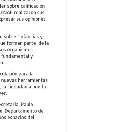
er sobre calificación
SENAF realizaron sus
xpresar sus opiniones
n sobre “Infancias y
que forman parte de la
rsos organismos
a fundamental y
n.
ulación para la
do nuevas herramientas
í, la ciudadanía pueda
ver.
ecretaría, Paula
 del Departamento de
bos espacios del