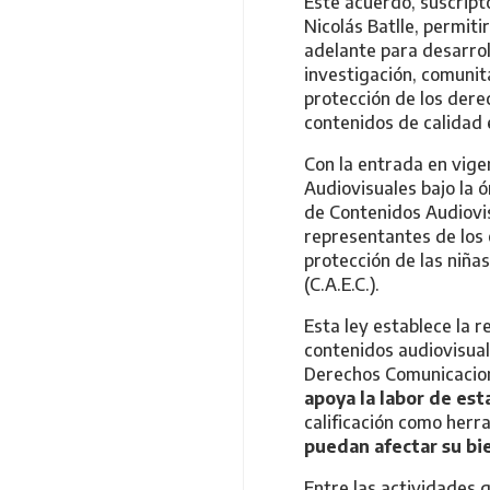
Este acuerdo, suscripto
Nicolás Batlle, permit
adelante para desarroll
investigación, comunit
protección de los dere
contenidos de calidad 
Con la entrada en vigen
Audiovisuales bajo la 
de Contenidos Audiovis
representantes de los 
protección de las niña
(C.A.E.C.).
Esta ley establece la r
contenidos audiovisuale
Derechos Comunicaciona
apoya la labor de est
calificación como herr
puedan afectar su bi
Entre las actividades 