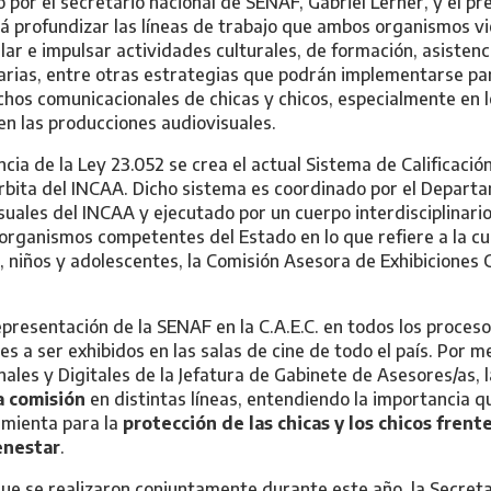
 por el secretario nacional de SENAF, Gabriel Lerner, y el p
irá profundizar las líneas de trabajo que ambos organismos v
ar e impulsar actividades culturales, de formación, asistenci
arias, entre otras estrategias que podrán implementarse pa
chos comunicacionales de chicas y chicos, especialmente en lo
en las producciones audiovisuales.
cia de la Ley 23.052 se crea el actual Sistema de Calificaci
órbita del INCAA. Dicho sistema es coordinado por el Departa
uales del INCAA y ejecutado por un cuerpo interdisciplinario
organismos competentes del Estado en lo que refiere a la cu
s, niños y adolescentes, la Comisión Asesora de Exhibiciones
epresentación de la SENAF en la C.A.E.C. en todos los proceso
s a ser exhibidos en las salas de cine de todo el país. Por m
les y Digitales de la Jefatura de Gabinete de Asesores/as,
a comisión
en distintas líneas, entendiendo la importancia qu
amienta para la
protección de las chicas y los chicos fren
enestar
.
que se realizaron conjuntamente durante este año, la Secreta