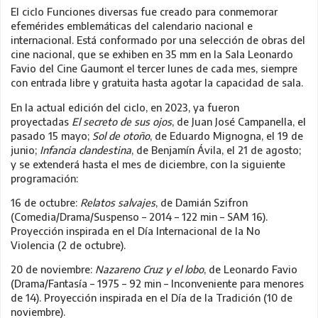
El ciclo Funciones diversas fue creado para conmemorar
efemérides emblemáticas del calendario nacional e
internacional. Está conformado por una selección de obras del
cine nacional, que se exhiben en 35 mm en la Sala Leonardo
Favio del Cine Gaumont el tercer lunes de cada mes, siempre
con entrada libre y gratuita hasta agotar la capacidad de sala.
En la actual edición del ciclo, en 2023, ya fueron
proyectadas
El secreto de sus ojos
, de Juan José Campanella, el
pasado 15 mayo;
Sol de otoño
, de Eduardo Mignogna, el 19 de
junio;
Infancia clandestina
, de Benjamín Ávila, el 21 de agosto;
y se extenderá hasta el mes de diciembre, con la siguiente
programación:
16 de octubre:
Relatos salvajes
, de Damián Szifron
(Comedia/Drama/Suspenso – 2014 – 122 min – SAM 16).
Proyección inspirada en el Día Internacional de la No
Violencia (2 de octubre).
20 de noviembre:
Nazareno Cruz y el lobo
, de Leonardo Favio
(Drama/Fantasía – 1975 – 92 min – Inconveniente para menores
de 14). Proyección inspirada en el Día de la Tradición (10 de
noviembre).