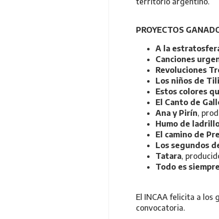
territorio argentino.
PROYECTOS GANAD
A la estratosfer
Canciones urge
Revoluciones Tr
Los niños de Til
Estos colores q
El Canto de Gall
Ana y Pirín
, pro
Humo de ladrill
El camino de Pre
Los segundos de
Tatara
, produc
Todo es siempre
El INCAA felicita a los
convocatoria.