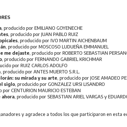
ORES
a
, producido por EMILIANO GOYENECHE
ntes
, producido por JUAN PABLO RUIZ
opicales
, producido por IVO MARTIN AICHENBAUM
ián
, producido por MOSCOSO LUDUEÑA EMMANUEL
ue me dejaste
, producido por ROBERTO SEBASTIAN PERSA
o
, producido por FERNANDO GABRIEL KRICHMAR
ducido por RUIZ CARLOS ADOLFO
o
, producido por ANTES MUERTO S.R.L.
lorán: su mirada y su arte
, producido por JOSE AMADEO P
l siglo
, producido por GONZALEZ URSI LISANDRO
ido por CENTURION MAURICIO ESTEBAN
 ahora
, producido por SEBASTIAN ARIEL VARGAS y EDUAR
 ganadores y agradece a todos los que participaron en esta ed