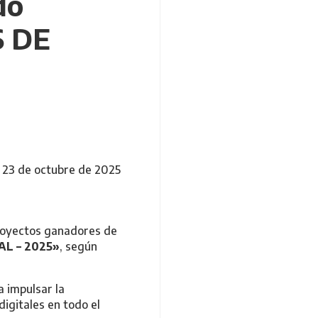
do
 DE
l 23 de octubre de 2025
proyectos ganadores de
L – 2025»
, según
a impulsar la
igitales en todo el