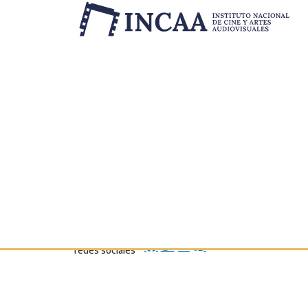
Inicio
/
Convocatorias
/
Cerrado
Concurso de Larg
Compartir en
redes sociales