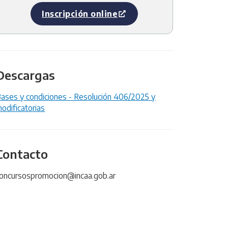
Inscripción online
Descargas
ases y condiciones - Resolución 406/2025 y
odificatorias
Contacto
oncursospromocion@incaa.gob.ar