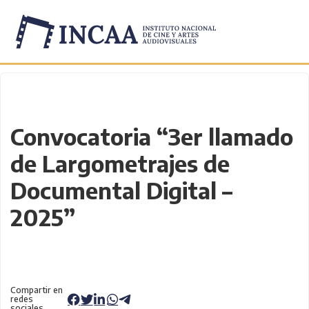
Inicio
/
Novedades
/
Convocatoria “3er llamado
de Largometrajes de
Documental Digital –
2025”
Compartir en
redes
sociales