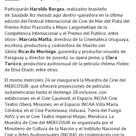
Participarán
Haroldo Borges
, realizador brasileño
de
Saudade fez morada aqui dentro
–ganadora en la última
edición del Festival Internacional de Cine de Mar del Plata del
Premio Astor Piazzolla a Mejor Largometraje de la
Competencia Internacional y el Premio del Público, entre
otros–;
Marcela Matta
, directiva de la Cinemateca Uruguaya,
escritora, productora y codirectora de
Muerto con
Gloria
;
Ricardo Morínigo
, guionista y productor oriundo de
Paraguay y director de
Juventú
, su ópera prima; y
Clara
Taricco
, productora audiovisual de la película chilena
Fiebre
,
de Elisa Eliash, entre otras.
El mismo miércoles 24 se inaugurará la Muestra de Cine del
MERCOSUR, que ofrecerá proyecciones de películas
sudamericanas hasta el domingo 28 inclusive, con
exhibiciones en el Cine Gaumont, el Espacio INCAA Cine
Teatro Oberá, Misiones; en el Espacio INCAA Villa María,
Córdoba; en el Cine Packewaia, Ushuaia, Tierra del Fuego
AIAS; y en el Cine Teatro Imperial Maipú, Mendoza. La
Muestra de Cine del MERCOSUR es organizada por el
Ministerio de Cultura de la Nación y el Instituto Nacional de
Cine y Artes Audiovisuales (INCAA), en colaboración con la