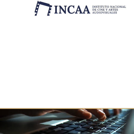
Inicio
/
Novedades
/