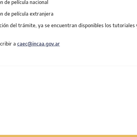
ón de película nacional
ón de película extranjera
zación del trámite, ya se encuentran disponibles los tutoriales
cribir a
caec@incaa.gov.ar